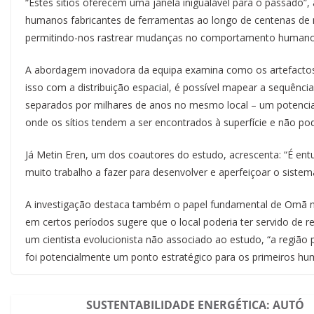
“Estes sítios oferecem uma janela inigualável para o passado”, 
humanos fabricantes de ferramentas ao longo de centenas de m
permitindo-nos rastrear mudanças no comportamento humano 
A abordagem inovadora da equipa examina como os artefacto
isso com a distribuição espacial, é possível mapear a sequênc
separados por milhares de anos no mesmo local – um potencia
onde os sítios tendem a ser encontrados à superfície e não po
Já Metin Eren, um dos coautores do estudo, acrescenta: “É en
muito trabalho a fazer para desenvolver e aperfeiçoar o sistema 
A investigação destaca também o papel fundamental de Omã n
em certos períodos sugere que o local poderia ter servido de 
um cientista evolucionista não associado ao estudo, “a região
foi potencialmente um ponto estratégico para os primeiros hum
SUSTENTABILIDADE ENERGÉTICA: AUTÓ