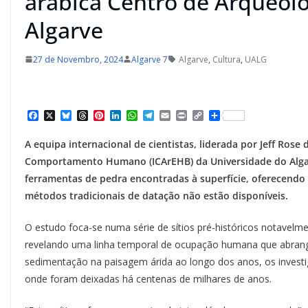
arábica Centro de Arqueol
Algarve
27 de Novembro, 2024
Algarve 7
Algarve
,
Cultura
,
UALG
F
X
B
T
P
L
W
T
E
P
C
S
a
l
h
i
i
h
e
m
r
o
h
c
u
r
n
n
a
l
a
i
p
a
A equipa internacional de cientistas, liderada por Jeff Rose
e
e
e
t
k
t
e
i
n
y
r
b
s
a
e
e
s
g
l
t
L
e
Comportamento Humano (ICArEHB) da Universidade do Algar
o
k
d
r
d
A
r
i
ferramentas de pedra encontradas à superfície, oferecendo
o
y
s
e
I
p
a
n
k
s
n
p
m
k
métodos tradicionais de datação não estão disponíveis.
t
O estudo foca-se numa série de sítios pré-históricos notavelm
revelando uma linha temporal de ocupação humana que abran
sedimentação na paisagem árida ao longo dos anos, os inves
onde foram deixadas há centenas de milhares de anos.