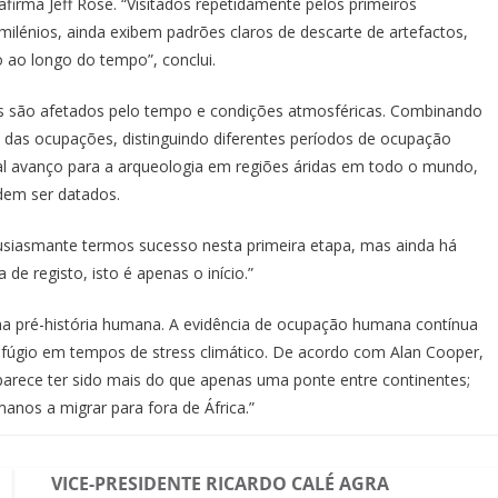
afirma Jeff Rose. “Visitados repetidamente pelos primeiros
ilénios, ainda exibem padrões claros de descarte de artefactos,
ao longo do tempo”, conclui.
s são afetados pelo tempo e condições atmosféricas. Combinando
ia das ocupações, distinguindo diferentes períodos de ocupação
l avanço para a arqueologia em regiões áridas em todo o mundo,
dem ser datados.
tusiasmante termos sucesso nesta primeira etapa, mas ainda há
de registo, isto é apenas o início.”
a pré-história humana. A evidência de ocupação humana contínua
refúgio em tempos de stress climático. De acordo com Alan Cooper,
 parece ter sido mais do que apenas uma ponte entre continentes;
anos a migrar para fora de África.”
VICE-PRESIDENTE RICARDO CALÉ AGRA