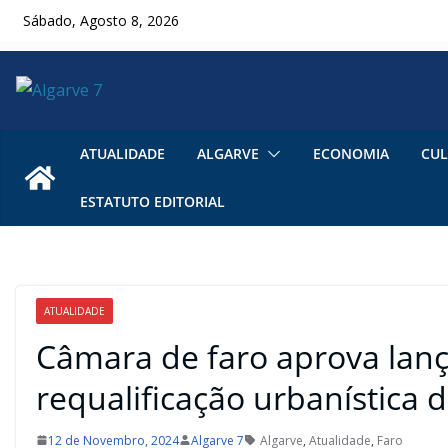
Skip
Sábado, Agosto 8, 2026
to
content
ATUALIDADE
ALGARVE
ECONOMIA
CUL
ESTATUTO EDITORIAL
ATUALIDADE
Câmara de faro aprova lan
requalificação urbanística d
12 de Novembro, 2024
Algarve 7
Algarve
,
Atualidade
,
Faro