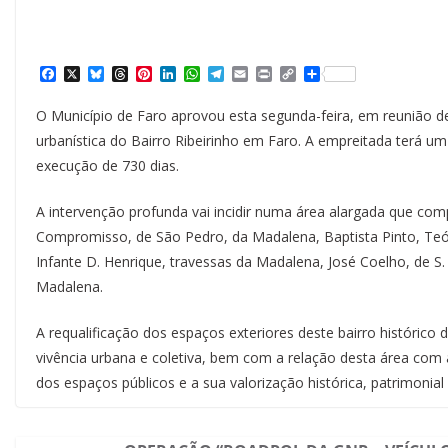
F
X
B
T
P
L
W
T
E
P
C
S
a
l
h
i
i
h
e
m
r
o
h
c
u
r
n
n
a
l
a
i
p
a
O Município de Faro aprovou esta segunda-feira, em reunião d
e
e
e
t
k
t
e
i
n
y
r
b
s
a
e
e
s
g
l
t
L
e
urbanística do Bairro Ribeirinho em Faro. A empreitada terá um
o
k
d
r
d
A
r
i
execução de 730 dias.
o
y
s
e
I
p
a
n
k
s
n
p
m
k
t
A intervenção profunda vai incidir numa área alargada que com
Compromisso, de São Pedro, da Madalena, Baptista Pinto, Teóf
Infante D. Henrique, travessas da Madalena, José Coelho, de S
Madalena.
A requalificação dos espaços exteriores deste bairro histórico 
vivência urbana e coletiva, bem com a relação desta área com 
dos espaços públicos e a sua valorização histórica, patrimonial e