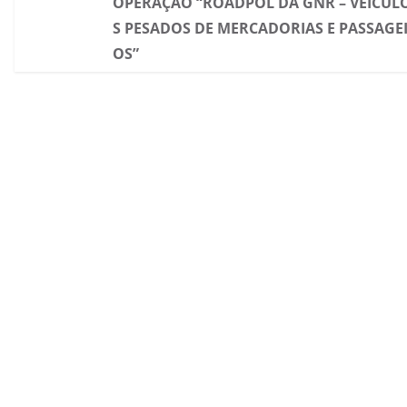
OPERAÇÃO “ROADPOL DA GNR – VEÍCUL
S PESADOS DE MERCADORIAS E PASSAGE
OS”