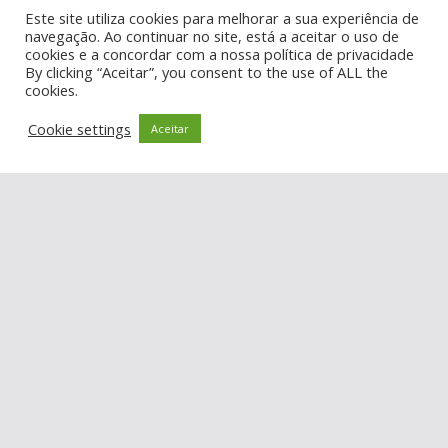
Algarve 7 (Informação Online) INPI Nº 674559
Este site utiliza cookies para melhorar a sua experiência de
navegação. Ao continuar no site, está a aceitar o uso de
Informações
cookies e a concordar com a nossa política de privacidade
By clicking “Aceitar”, you consent to the use of ALL the
cookies.
Estatuto Editorial
Cookie settings
Aceitar
Ficha Técnica
Política de Privacidade
Newsletter
Email
Ao continuar, você aceita a política de privacidade