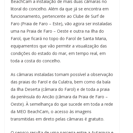
b
s
a
e
e
s
g
l
t
L
e
BeachCam a instalação de mais duas câmaras no
o
k
d
r
d
A
r
i
litoral do concelho. Além da que já se encontra em
o
y
s
e
I
p
a
n
k
s
n
p
m
k
funcionamento, pertencente ao Clube de Surf de
t
Faro (Praia de Faro – Este), vão agora ser instaladas
uma na Praia de Faro – Oeste e outra na Ilha do
Farol, que ficará no topo do Farol de Santa Maria,
equipamentos que vão permitir a visualização das
condições do estado do mar, em tempo real, em
toda a costa do concelho.
As câmaras instaladas tornam possível a observação
das praias do Farol e da Culatra, bem como da baía
da Ilha Deserta (câmara do Farol) e de toda a praia
da península do Ancão (câmara da Praia de Faro –
Oeste). À semelhança do que sucede em toda a rede
da MEO BeachCam, o acesso às imagens
transmitidas em direto pelas câmaras é gratuito.
O serviço resulta de uma parceria entre a Autarquia e