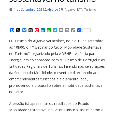
11 de Setembro, 2024
Algarve 7
Algarve
,
RTA
,
Turismo
F
X
B
T
P
L
W
T
E
P
C
S
a
l
h
i
i
h
e
m
r
o
h
c
u
r
n
n
a
l
a
i
p
a
O Turismo do Algarve vai acolher, no dia 19 de setembro,
e
e
e
t
k
t
e
i
n
y
r
b
s
a
e
e
s
g
l
t
L
e
às 10h00, o 4.º webinar do Ciclo “Mobilidade Sustentável
o
k
d
r
d
A
r
i
no Turismo”, organizado pela ADENE – Agência para a
o
y
s
e
I
p
a
n
k
s
n
p
m
k
Energia, em colaboração com o Turismo de Portugal e as
t
Entidades Regionais de Turismo. Inserido nas celebrações
da Semana da Mobilidade, o evento é direcionado aos
empreendimentos turísticos e alojamento local,
promovendo a discussão sobre a mobilidade sustentável
no setor.
A sessão irá apresentar os resultados do Estudo
Mobilidade Sustentável no Setor Turístico, assim como a