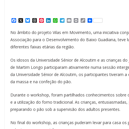
F
X
B
T
P
L
W
T
E
P
C
S
a
l
h
i
i
h
e
m
r
o
h
c
u
r
n
n
a
l
a
i
p
a
No âmbito do projeto Vilas em Movimento, uma iniciativa conj
e
e
e
t
k
t
e
i
n
y
r
b
s
a
e
e
s
g
l
t
L
e
Associação para o Desenvolvimento do Baixo Guadiana, teve l
o
k
d
r
d
A
r
i
diferentes faixas etárias da região.
o
y
s
e
I
p
a
n
k
s
n
p
m
k
t
Os idosos da Universidade Sénior de Alcoutim e as crianças do 
de Martim Longo participaram ativamente numa sessão interger
da Universidade Sénior de Alcoutim, os participantes tiveram 
da massa e na confeção do pão.
Durante o workshop, foram partilhados conhecimentos sobre o
e a utilização do forno tradicional. As crianças, entusiasmad
preparando o pão sob a supervisão dos adultos presentes.
No final do workshop, as crianças puderam levar para casa o