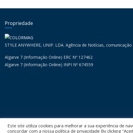
Propriedade
STYLE ANYWHERE, UNIP. LDA. Agência de Notícias, comunicação
Algarve 7 (Informação Online) ERC Nº 127462
Algarve 7 (Informação Online) INPI Nº 674559
Copyr
Este site utiliza cookies para melhorar a sua experiência de nav
concordar com a nossa política de privacidade By clicking “Acei