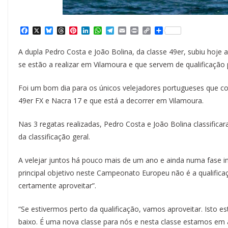
F
X
B
T
P
L
W
T
E
P
C
S
a
l
h
i
i
h
e
m
r
o
h
c
u
r
n
n
a
l
a
i
p
a
A dupla Pedro Costa e João Bolina, da classe 49er, subiu hoje
e
e
e
t
k
t
e
i
n
y
r
b
s
a
e
e
s
g
l
t
L
e
se estão a realizar em Vilamoura e que servem de qualificação
o
k
d
r
d
A
r
i
o
y
s
e
I
p
a
n
k
s
n
p
m
k
Foi um bom dia para os únicos velejadores portugueses que 
t
49er FX e Nacra 17 e que está a decorrer em Vilamoura.
Nas 3 regatas realizadas, Pedro Costa e João Bolina classifica
da classificação geral.
A velejar juntos há pouco mais de um ano e ainda numa fase in
principal objetivo neste Campeonato Europeu não é a qualifica
certamente aproveitar”.
“Se estivermos perto da qualificação, vamos aproveitar. Isto
baixo. É uma nova classe para nós e nesta classe estamos em 