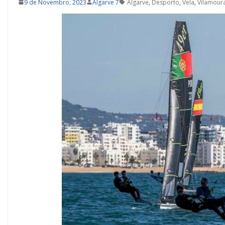
9 de Novembro, 2023
Algarve 7
Algarve
,
Desporto
,
Vela
,
Vilamour