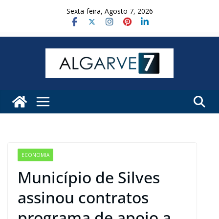
Skip
Sexta-feira, Agosto 7, 2026
to
content
ECONOMIA
Município de Silves
assinou contratos
programa de apoio a