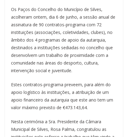
a
l
h
i
i
h
e
m
r
o
h
c
u
r
n
n
a
l
a
i
p
a
Os Paços do Concelho do Município de Silves,
e
e
e
t
k
t
e
i
n
y
r
b
s
a
e
e
s
g
l
t
L
e
acolheram ontem, dia 6 de junho, a sessão anual de
o
k
d
r
d
A
r
i
assinatura de 90 contratos-programa com 72
o
y
s
e
I
p
a
n
k
s
n
p
m
k
instituições (associações, coletividades, clubes), no
t
âmbito dos 4 programas de apoio da autarquia,
destinados a instituições sediadas no concelho que
desenvolvem um trabalho de proximidade com a
comunidade nas áreas do desporto, cultura,
intervenção social e juventude.
Estes contratos-programa preveem, para além do
apoio logístico às instituições, a atribuição de um
apoio financeiro da autarquia que este ano tem um
valor máximo previsto de €473.143,64.
Nesta cerimónia a Sra. Presidente da Câmara
Municipal de Silves, Rosa Palma, congratulou as
instituições pelo esforço e trabalho que têm vindo a