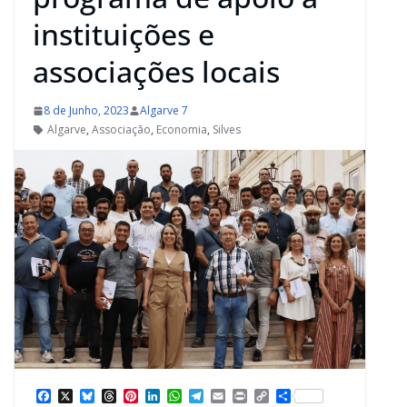
instituições e
associações locais
8 de Junho, 2023
Algarve 7
Algarve
,
Associação
,
Economia
,
Silves
F
X
B
T
P
L
W
T
E
P
C
S