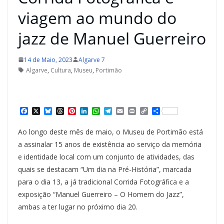
viagem ao mundo do
jazz de Manuel Guerreiro
14 de Maio, 2023
Algarve 7
Algarve
,
Cultura
,
Museu
,
Portimão
F
X
B
T
P
L
W
T
E
P
C
S
a
l
h
i
i
h
e
m
r
o
h
c
u
r
n
n
a
l
a
i
p
a
Ao longo deste mês de maio, o Museu de Portimão está
e
e
e
t
k
t
e
i
n
y
r
b
s
a
e
e
s
g
l
t
L
e
a assinalar 15 anos de existência ao serviço da memória
o
k
d
r
d
A
r
i
e identidade local com um conjunto de atividades, das
o
y
s
e
I
p
a
n
k
s
n
p
m
k
quais se destacam “Um dia na Pré-História”, marcada
t
para o dia 13, a já tradicional Corrida Fotográfica e a
exposição “Manuel Guerreiro – O Homem do Jazz”,
ambas a ter lugar no próximo dia 20.