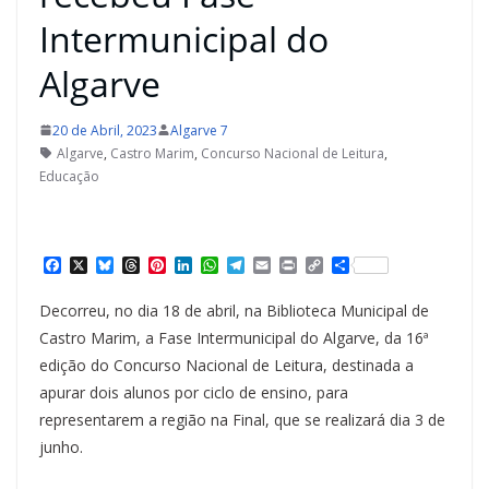
Intermunicipal do
Algarve
20 de Abril, 2023
Algarve 7
Algarve
,
Castro Marim
,
Concurso Nacional de Leitura
,
Educação
F
X
B
T
P
L
W
T
E
P
C
S
a
l
h
i
i
h
e
m
r
o
h
c
u
r
n
n
a
l
a
i
p
a
Decorreu, no dia 18 de abril, na Biblioteca Municipal de
e
e
e
t
k
t
e
i
n
y
r
b
s
a
e
e
s
g
l
t
L
e
Castro Marim, a Fase Intermunicipal do Algarve, da 16ª
o
k
d
r
d
A
r
i
edição do Concurso Nacional de Leitura, destinada a
o
y
s
e
I
p
a
n
k
s
n
p
m
k
apurar dois alunos por ciclo de ensino, para
t
representarem a região na Final, que se realizará dia 3 de
junho.