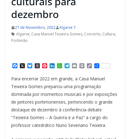
culturais para
dezembro
27 de Novembro, 2022
Algarve 7
Algarve
,
Casa Manuel Teixeira Gomes
,
Concerto
,
Cultura
,
Portimão
F
X
B
T
P
L
W
T
E
P
C
S
a
l
h
i
i
h
e
m
r
o
h
c
u
r
n
n
a
l
a
i
p
a
Para encerrar 2022 em grande, a Casa Manuel
e
e
e
t
k
t
e
i
n
y
r
b
s
a
e
e
s
g
l
t
L
e
Teixeira Gomes preparou uma programação
o
k
d
r
d
A
r
i
dominada por momentos musicais e por exposições
o
y
s
e
I
p
a
n
k
s
n
p
m
k
de pintores portimonenses, pertencendo o grande
t
destaque de dezembro à conferência-debate
“Teixeira Gomes – A Guerra e a Paz” a cargo do
professor catedrático Nuno Severiano Teixeira.