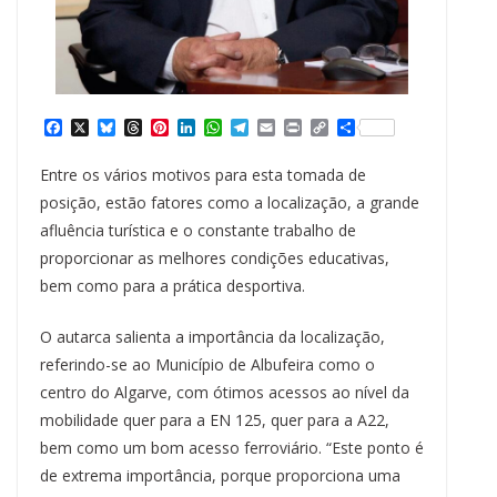
F
X
B
T
P
L
W
T
E
P
C
S
a
l
h
i
i
h
e
m
r
o
h
c
u
r
n
n
a
l
a
i
p
a
Entre os vários motivos para esta tomada de
e
e
e
t
k
t
e
i
n
y
r
b
s
a
e
e
s
g
l
t
L
e
posição, estão fatores como a localização, a grande
o
k
d
r
d
A
r
i
afluência turística e o constante trabalho de
o
y
s
e
I
p
a
n
k
s
n
p
m
k
proporcionar as melhores condições educativas,
t
bem como para a prática desportiva.
O autarca salienta a importância da localização,
referindo-se ao Município de Albufeira como o
centro do Algarve, com ótimos acessos ao nível da
mobilidade quer para a EN 125, quer para a A22,
bem como um bom acesso ferroviário. “Este ponto é
de extrema importância, porque proporciona uma