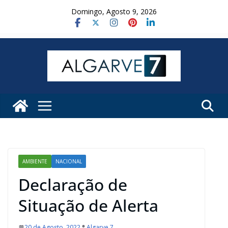
Skip
Domingo, Agosto 9, 2026
to
content
AMBIENTE
NACIONAL
Declaração de
Situação de Alerta
20 de Agosto, 2022
Algarve 7