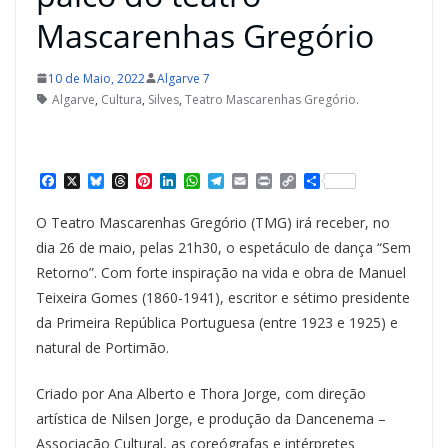
Mascarenhas Gregório
10 de Maio, 2022
Algarve 7
Algarve
,
Cultura
,
Silves
,
Teatro Mascarenhas Gregório.
F
X
B
T
P
L
W
T
E
P
C
S
a
l
h
i
i
h
e
m
r
o
h
c
u
r
n
n
a
l
a
i
p
a
O Teatro Mascarenhas Gregório (TMG) irá receber, no
e
e
e
t
k
t
e
i
n
y
r
b
s
a
e
e
s
g
l
t
L
e
dia 26 de maio, pelas 21h30, o espetáculo de dança “Sem
o
k
d
r
d
A
r
i
Retorno”. Com forte inspiração na vida e obra de Manuel
o
y
s
e
I
p
a
n
k
s
n
p
m
k
Teixeira Gomes (1860-1941), escritor e sétimo presidente
t
da Primeira República Portuguesa (entre 1923 e 1925) e
natural de Portimão.
Criado por Ana Alberto e Thora Jorge, com direção
artística de Nilsen Jorge, e produção da Dancenema –
Associação Cultural, as coreógrafas e intérpretes