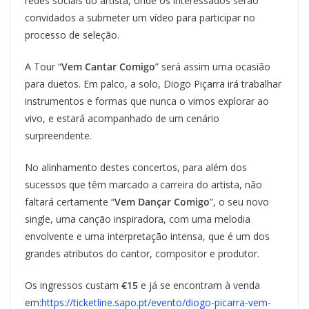
redes sociais do artista, onde os interessados serão
convidados a submeter um vídeo para participar no
processo de seleção.
A Tour “
Vem Cantar Comigo
” será assim uma ocasião
para duetos. Em palco, a solo, Diogo Piçarra irá trabalhar
instrumentos e formas que nunca o vimos explorar ao
vivo, e estará acompanhado de um cenário
surpreendente.
No alinhamento destes concertos, para além dos
sucessos que têm marcado a carreira do artista, não
faltará certamente “
Vem Dançar Comigo
”, o seu novo
single, uma canção inspiradora, com uma melodia
envolvente e uma interpretação intensa, que é um dos
grandes atributos do cantor, compositor e produtor.
Os ingressos custam
€15
e já se encontram à venda
em:
https://ticketline.sapo.pt/evento/diogo-picarra-vem-