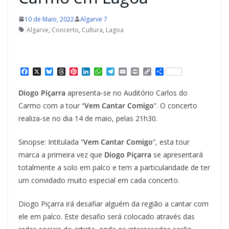
10 de Maio, 2022
Algarve 7
Algarve
,
Concerto
,
Cultura
,
Lagoa
F
X
B
T
P
L
W
T
E
P
C
S
a
l
h
i
i
h
e
m
r
o
h
c
u
r
n
n
a
l
a
i
p
a
Diogo
Piçarra
apresenta-se no Auditório Carlos do
e
e
e
t
k
t
e
i
n
y
r
b
s
a
e
e
s
g
l
t
L
e
Carmo com a tour “
Vem Cantar Comigo
”. O concerto
o
k
d
r
d
A
r
i
realiza-se no dia 14 de maio, pelas 21h30.
o
y
s
e
I
p
a
n
k
s
n
p
m
k
t
Sinopse: Intitulada “
Vem Cantar Comigo
”, esta tour
marca a primeira vez que
Diogo Piçarra
se apresentará
totalmente a solo em palco e tem a particularidade de ter
um convidado muito especial em cada concerto.
Diogo Piçarra irá desafiar alguém da região a cantar com
ele em palco. Este desafio será colocado através das