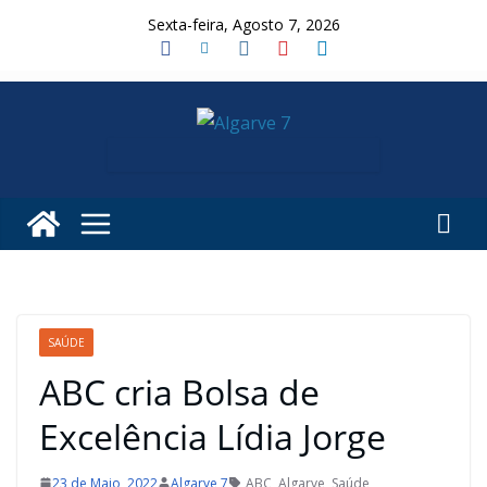
Skip
Sexta-feira, Agosto 7, 2026
to
content
SAÚDE
ABC cria Bolsa de
Excelência Lídia Jorge
23 de Maio, 2022
Algarve 7
ABC
,
Algarve
,
Saúde