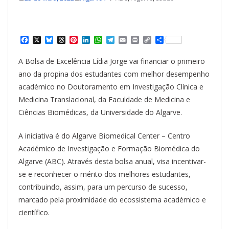
F
X
B
T
P
L
W
T
E
P
C
S
a
l
h
i
i
h
e
m
r
o
h
c
u
r
n
n
a
l
a
i
p
a
A Bolsa de Excelência Lídia Jorge vai financiar o primeiro
e
e
e
t
k
t
e
i
n
y
r
b
s
a
e
e
s
g
l
t
L
e
ano da propina dos estudantes com melhor desempenho
o
k
d
r
d
A
r
i
académico no Doutoramento em Investigação Clínica e
o
y
s
e
I
p
a
n
k
s
n
p
m
k
Medicina Translacional, da Faculdade de Medicina e
t
Ciências Biomédicas, da Universidade do Algarve.
A iniciativa é do Algarve Biomedical Center – Centro
Académico de Investigação e Formação Biomédica do
Algarve (ABC). Através desta bolsa anual, visa incentivar-
se e reconhecer o mérito dos melhores estudantes,
contribuindo, assim, para um percurso de sucesso,
marcado pela proximidade do ecossistema académico e
científico.