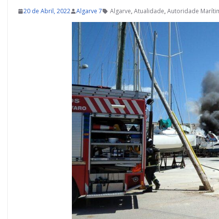
20 de Abril, 2022
Algarve 7
Algarve
,
Atualidade
,
Autoridade Maríti