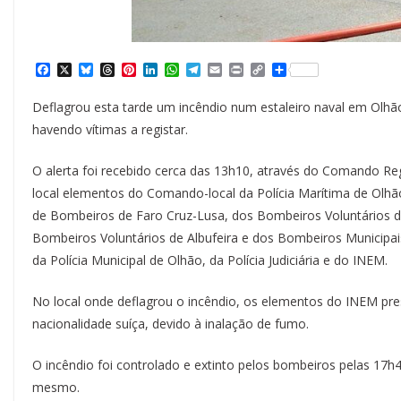
F
X
B
T
P
L
W
T
E
P
C
S
a
l
h
i
i
h
e
m
r
o
h
c
u
r
n
n
a
l
a
i
p
a
Deflagrou esta tarde um incêndio num estaleiro naval em Olhã
e
e
e
t
k
t
e
i
n
y
r
b
s
a
e
e
s
g
l
t
L
e
havendo vítimas a registar.
o
k
d
r
d
A
r
i
o
y
s
e
I
p
a
n
k
s
n
p
m
k
O alerta foi recebido cerca das 13h10, através do Comando Reg
t
local elementos do Comando-local da Polícia Marítima de Olh
de Bombeiros de Faro Cruz-Lusa, dos Bombeiros Voluntários de
Bombeiros Voluntários de Albufeira e dos Bombeiros Municipa
da Polícia Municipal de Olhão, da Polícia Judiciária e do INEM.
No local onde deflagrou o incêndio, os elementos do INEM pr
nacionalidade suíça, devido à inalação de fumo.
O incêndio foi controlado e extinto pelos bombeiros pelas 17
mesmo.