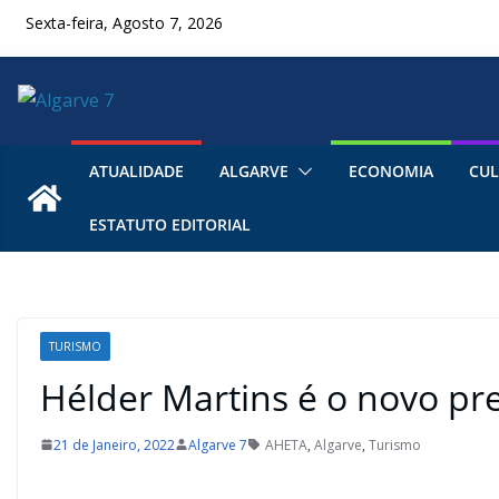
Skip
Sexta-feira, Agosto 7, 2026
to
content
ATUALIDADE
ALGARVE
ECONOMIA
CUL
ESTATUTO EDITORIAL
TURISMO
Hélder Martins é o novo pr
21 de Janeiro, 2022
Algarve 7
AHETA
,
Algarve
,
Turismo