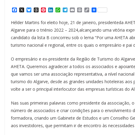
F
X
B
T
P
L
W
T
E
P
C
S
a
l
h
i
i
h
e
m
r
o
h
c
u
r
n
n
a
l
a
i
p
a
Hélder Martins foi eleito hoje, 21 de janeiro, presidenteda A
e
e
e
t
k
t
e
i
n
y
r
b
s
a
e
e
s
g
l
t
L
e
Algarve para o triénio 2022 – 2024,alcançando uma vitória expr
o
k
d
r
d
A
r
i
candidato da lista B concorreu sob o lema “Por uma AHETA abr
o
y
s
e
I
p
a
n
k
s
n
p
m
k
turismo nacional e regional, entre os quais o empresário e pai
t
O empresário e ex-presidente da Região de Turismo do Algarve
AHETA. Queremos agradecer a todos os associados e apoiantes
que vamos ser uma associação representativa, a nível nacional 
turismo do Algarve, desde as grandes unidades hoteleiras aos 
volte a ser o principal interlocutor das empresas turísticas do A
Nas suas primeiras palavras como presidente da associação, 
número de associados e criar condições para o envolvimento 
formadora, criando um Gabinete de Estudos e um Conselho Ge
aos investidores, que permitam ir de encontro às necessidades