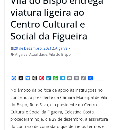
Vila do Bispo entrega
viatura ligeira ao
Centro Cultural e
Social da Figueira
29 de Dezembro, 2021
Algarve 7
Algarve
,
Atualidade
,
Vila do Bispo
F
X
B
T
P
L
W
T
E
P
C
S
a
l
h
i
i
h
e
m
r
o
h
c
u
r
n
n
a
l
a
i
p
a
No âmbito da política de apoio às instituições no
e
e
e
t
k
t
e
i
n
y
r
b
s
a
e
e
s
g
l
t
L
e
concelho, a presidente da Câmara Municipal de Vila
o
k
d
r
d
A
r
i
do Bispo, Rute Silva, e a presidente do Centro
o
y
s
e
I
p
a
n
k
s
n
p
m
k
Cultural e Social da Figueira, Celestina Costa,
t
procederam hoje, dia 29 de dezembro, à assinatura
do contrato de comodato que define os termos e