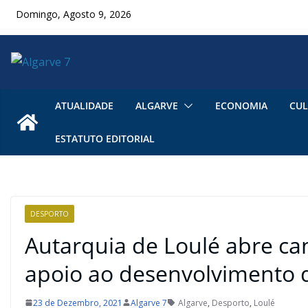
Skip
Domingo, Agosto 9, 2026
to
content
ATUALIDADE
ALGARVE
ECONOMIA
CUL
ESTATUTO EDITORIAL
DESPORTO
Autarquia de Loulé abre c
apoio ao desenvolvimento de
23 de Dezembro, 2021
Algarve 7
Algarve
,
Desporto
,
Loulé