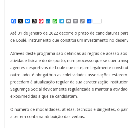
F
X
B
T
P
L
W
T
E
P
C
S
a
l
h
i
i
h
e
m
r
o
h
c
u
r
n
n
a
l
a
i
p
a
Até 31 de janeiro de 2022 decorre o prazo de candidaturas pa
e
e
e
t
k
t
e
i
n
y
r
b
s
a
e
e
s
g
l
t
L
e
de Loulé, instrumento que constitui um investimento no desenv
o
k
d
r
d
A
r
i
o
y
s
e
I
p
a
n
k
s
n
p
m
k
Através deste programa são definidas as regras de acesso aos
t
atividade física e do desporto, num processo que se quer transp
agentes desportivos de Loulé que estejam legalmente constitu
outro lado, é obrigatório as coletividades associações estarem
procedam à atualização regular da sua caraterização institucion
Segurança Social devidamente regularizada e manter a ativid
eixos/medidas a que se candidatam.
O número de modalidades, atletas, técnicos e dirigentes, o pa
a ter em conta na atribuição das verbas.