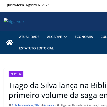
Skip
Quinta-feira, Agosto 6, 2026
to
content
ATUALIDADE
ALGARVE
ECONOMIA
CUL
ESTATUTO EDITORIAL
CULTURA
Tiago da Silva lança na Bib
primeiro volume da saga e
4 de Novembro, 2021
Algarve 7
Algarve
,
Biblioteca
,
Cultura
,
Livros