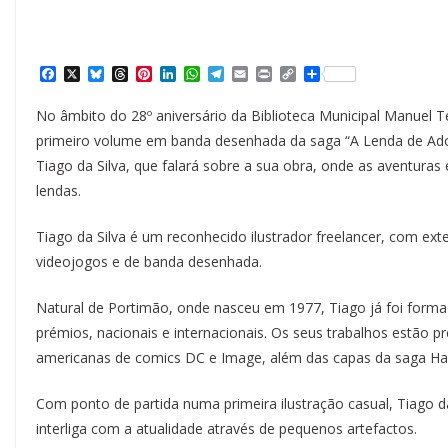
F
X
B
T
P
L
W
T
E
P
C
S
a
l
h
i
i
h
e
m
r
o
h
c
u
r
n
n
a
l
a
i
p
a
No âmbito do 28º aniversário da Biblioteca Municipal Manuel T
e
e
e
t
k
t
e
i
n
y
r
b
s
a
e
e
s
g
l
t
L
e
primeiro volume em banda desenhada da saga “A Lenda de Ado
o
k
d
r
d
A
r
i
Tiago da Silva, que falará sobre a sua obra, onde as aventura
o
y
s
e
I
p
a
n
k
s
n
p
m
k
lendas.
t
Tiago da Silva é um reconhecido ilustrador freelancer, com exten
videojogos e de banda desenhada.
Natural de Portimão, onde nasceu em 1977, Tiago já foi formad
prémios, nacionais e internacionais. Os seus trabalhos estão p
americanas de comics DC e Image, além das capas da saga Har
Com ponto de partida numa primeira ilustração casual, Tiago 
interliga com a atualidade através de pequenos artefactos.