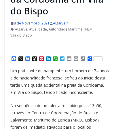
do Bispo
8 de Novembro, 2021
Algarve 7
Algarve
,
Atualidade
,
Autoridade Marítima
,
INEM
,
Vila do Bispo
F
X
B
T
P
L
W
T
E
P
C
S
a
l
h
i
i
h
e
m
r
o
h
c
u
r
n
n
a
l
a
i
p
a
Um praticante de parapente, um homem de 74 anos
e
e
e
t
k
t
e
i
n
y
r
b
s
a
e
e
s
g
l
t
L
e
e de nacionalidade francesa, sofreu ao início desta
o
k
d
r
d
A
r
i
tarde uma queda acidental na praia da Cordoama,
o
y
s
e
I
p
a
n
k
s
n
p
m
k
em Vila do Bispo, tendo ficado inconsciente.
t
​Na sequência de um alerta recebido pelas 13h50,
através do Centro de Coordenação de Busca e
Salvamento Marítimo de Lisboa (MRCC Lisboa),
foram de imediato ativados para o local os