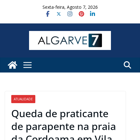
Skip
Sexta-feira, Agosto 7, 2026
to
content
ATUALIDADE
Queda de praticante
de parapente na praia
da Cordoama em Vila