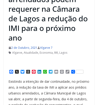
requerer na Câmara
de Lagos a redução do
IMI para o próximo
ano
2 de Outubro, 2021
Algarve 7
Algarve
,
Atualidade
,
Economia
,
IMI
,
Lagos
F
X
B
T
P
L
W
T
E
P
C
S
a
l
h
i
i
h
e
m
r
o
h
c
u
r
n
n
a
l
a
i
p
a
Existindo a intenção de dar continuidade, no próximo
e
e
e
t
k
t
e
i
n
y
r
b
s
a
e
e
s
g
l
t
L
e
ano, à redução da taxa de IMI a aplicar aos prédios
o
k
d
r
d
A
r
i
urbanos arrendados, a Câmara Municipal de Lagos
o
y
s
e
I
p
a
n
k
s
n
p
m
k
vai abrir, a partir de segunda-feira, dia 4 de outubro,
t
o período de aceitação de requerimentos, o qual