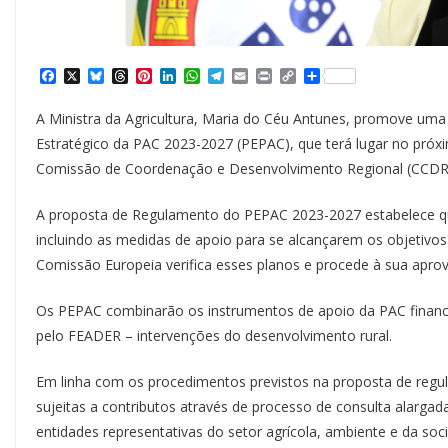
F
X
B
T
P
L
W
T
E
P
C
S
a
l
h
i
i
h
e
m
r
o
h
c
u
r
n
n
a
l
a
i
p
a
A Ministra da Agricultura, Maria do Céu Antunes, promove uma 
e
e
e
t
k
t
e
i
n
y
r
b
s
a
e
e
s
g
l
t
L
e
Estratégico da PAC 2023-2027 (PEPAC), que terá lugar no próxi
o
k
d
r
d
A
r
i
Comissão de Coordenação e Desenvolvimento Regional (CCDR)
o
y
s
e
I
p
a
n
k
s
n
p
m
k
t
A proposta de Regulamento do PEPAC 2023-2027 estabelece q
incluindo as medidas de apoio para se alcançarem os objetivos
Comissão Europeia verifica esses planos e procede à sua apro
Os PEPAC combinarão os instrumentos de apoio da PAC financi
pelo FEADER – intervenções do desenvolvimento rural.
Em linha com os procedimentos previstos na proposta de reg
sujeitas a contributos através de processo de consulta alarga
entidades representativas do setor agrícola, ambiente e da socie