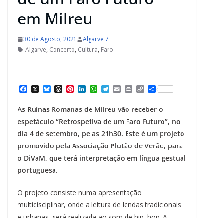
em Milreu
30 de Agosto, 2021
Algarve 7
Algarve
,
Concerto
,
Cultura
,
Faro
F
X
B
T
P
L
W
T
E
P
C
S
a
l
h
i
i
h
e
m
r
o
h
c
u
r
n
n
a
l
a
i
p
a
As Ruínas Romanas de Milreu vão receber o
e
e
e
t
k
t
e
i
n
y
r
b
s
a
e
e
s
g
l
t
L
e
espetáculo “Retrospetiva de um Faro Futuro”, no
o
k
d
r
d
A
r
i
dia 4 de setembro, pelas 21h30. Este é um projeto
o
y
s
e
I
p
a
n
k
s
n
p
m
k
promovido pela Associação Plutão de Verão, para
t
o DiVaM, que terá interpretação em língua gestual
portuguesa.
O projeto consiste numa apresentação
multidisciplinar, onde a leitura de lendas tradicionais
e urbanas, será realizada ao som de hip–hop. A