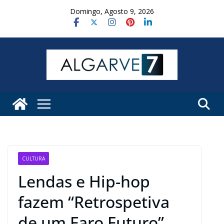
Skip
Domingo, Agosto 9, 2026
to
content
CULTURA
Lendas e Hip-hop
fazem “Retrospetiva
de um Faro Futuro”