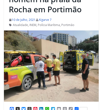
Rocha em Portimão
10 de Julho, 2021
Algarve 7
Atualidade
,
INEM
,
Polícia Marítima
,
Portimão
F
X
B
T
P
L
W
T
E
P
C
S