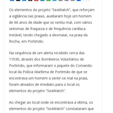
a
l
h
i
i
h
e
m
r
o
h
c
u
r
n
n
a
l
a
i
p
a
Os elementos do projeto “SeaWatch”, que reforçam
e
e
e
t
k
t
e
i
n
y
r
b
s
a
e
e
s
g
l
t
L
e
a vigilância nas praias, auxiliaram hoje um homem
o
k
d
r
d
A
r
i
de 66 anos de idade que se sentiu mal, com vários
o
y
s
e
I
p
a
n
k
s
n
p
m
k
sintomas de fraqueza e de frequência cardíaca
t
instável, tendo chegado a desmaiar, na praia da
Rocha, em Portimão.
Na sequência de um alerta recebido cerca das
11h30, através dos Bombeiros Voluntários de
Portimão, que informaram o piquete do Comando-
local da Polícia Marítima de Portimão de que se
encontrava um homem a sentir-se mal na praia,
foram ativados de imediato para o local os
elementos do projeto “SeaWatch”.
Ao chegar ao local onde se encontrava a vítima, os
elementos do projeto “SeaWatch” constataram que