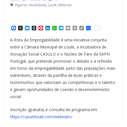
Algarve
,
Atualidade
,
Loulé
,
Webinar
F
X
B
T
P
L
W
T
E
P
C
S
a
l
h
i
i
h
e
m
r
o
h
c
u
r
n
n
a
l
a
i
p
a
A Rota da Empregabilidade é uma iniciativa conjunta
e
e
e
t
k
t
e
i
n
y
r
b
s
a
e
e
s
g
l
t
L
e
entre a Câmara Municipal de Loulé, a Incubadora de
o
k
d
r
d
A
r
i
Inovação Social CASULO e o Núcleo de Faro da EAPN
o
y
s
e
I
p
a
n
k
s
n
p
m
k
Portugal, que pretende promover o debate e a reflexão
t
em torno da empregabilidade junto das populações mais
vulneráveis, através da partilha de boas práticas e
testemunhos que valorizam as competências e o talento
e geram oportunidades de coesão e desenvolvimento
social.
Inscrição (gratuita) e consulta do programa em:
https://casuloloule.com/webinars/