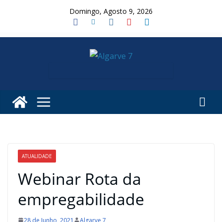
Skip
Domingo, Agosto 9, 2026
to
content
ATUALIDADE
Webinar Rota da
empregabilidade
28 de Junho, 2021
Algarve 7