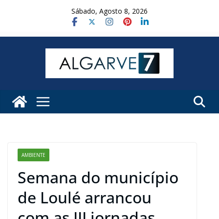
Skip
Sábado, Agosto 8, 2026
to
content
AMBIENTE
Semana do município
de Loulé arrancou
com as III jornadas