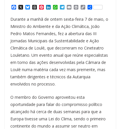
F
X
B
T
P
L
W
T
E
P
C
S
a
l
h
i
i
h
e
m
r
o
h
c
u
r
n
n
a
l
a
i
p
a
Durante a manhã de ontem sexta-feira 7 de maio, o
e
e
e
t
k
t
e
i
n
y
r
b
s
a
e
e
s
g
l
t
L
e
Ministro do Ambiente e da Ação Climática, João
o
k
d
r
d
A
r
i
Pedro Matos Fernandes, fez a abertura das III
o
y
s
e
I
p
a
n
k
s
n
p
m
k
Jornadas Municipais da Sustentabilidade e Ação
t
Climática de Loulé, que decorreram no Cineteatro
Louletano. Um evento anual que reúne especialistas
em torno das ações desenvolvidas pela Câmara de
Loulé numa matéria cada vez mais premente, mas
também dirigentes e técnicos da Autarquia
envolvidos no processo.
O membro do Governo aproveitou esta
oportunidade para falar do compromisso político
alcançado há cerca de duas semanas para que a
Europa tivesse uma Lei do Clima, sendo o primeiro
continente do mundo a assumir ser neutro em