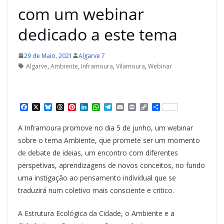
com um webinar
dedicado a este tema
29 de Maio, 2021
Algarve 7
Algarve
,
Ambiente
,
Inframoura
,
Vilamoura
,
Webinar
F
X
B
T
P
L
W
T
E
P
C
S
a
l
h
i
i
h
e
m
r
o
h
c
u
r
n
n
a
l
a
i
p
a
A Inframoura promove no dia 5 de junho, um webinar
e
e
e
t
k
t
e
i
n
y
r
b
s
a
e
e
s
g
l
t
L
e
sobre o tema Ambiente, que promete ser um momento
o
k
d
r
d
A
r
i
de debate de ideias, um encontro com diferentes
o
y
s
e
I
p
a
n
k
s
n
p
m
k
perspetivas, aprendizagens de novos conceitos, no fundo
t
uma instigação ao pensamento individual que se
traduzirá num coletivo mais consciente e critico.
A Estrutura Ecológica da Cidade, o Ambiente e a