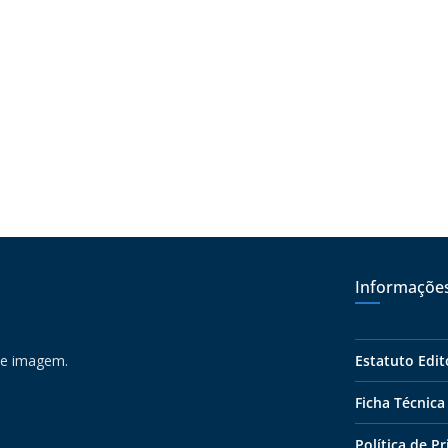
Informaçõe
 e imagem.
Estatuto Edit
Ficha Técnica
Política de P