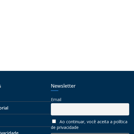
s
Newsletter
Email
orial
Ao continuar, você aceita a política
de privacidade
rivacidade