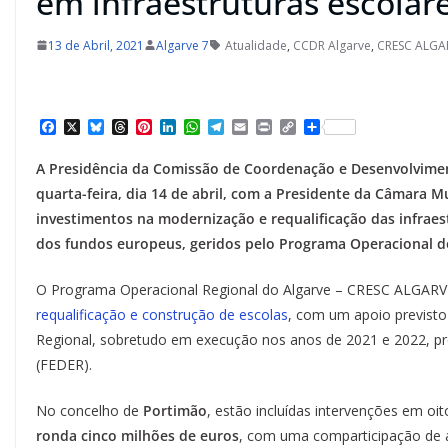
em infraestruturas escolar
13 de Abril, 2021
Algarve 7
Atualidade
,
CCDR Algarve
,
CRESC ALGA
F
X
B
T
P
L
W
T
E
P
C
S
a
l
h
i
i
h
e
m
r
o
h
c
u
r
n
n
a
l
a
i
p
a
A Presidência da Comissão de Coordenação e Desenvolvimen
e
e
e
t
k
t
e
i
n
y
r
b
s
a
e
e
s
g
l
t
L
e
quarta-feira, dia 14 de abril, com a Presidente da Câmara M
o
k
d
r
d
A
r
i
investimentos na modernização e requalificação das infrae
o
y
s
e
I
p
a
n
k
s
n
p
m
k
dos fundos europeus, geridos pelo Programa Operacional do
t
O Programa Operacional Regional do Algarve – CRESC ALGAR
requalificação e construção de escolas
, com um apoio previsto
Regional, sobretudo em execução nos anos de 2021 e 2022, p
(FEDER).
No concelho de
Portimão
, estão incluídas intervenções em o
ronda cinco milhões de euros
, com uma comparticipação de 