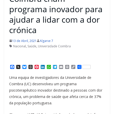
programa inovador para
ajudar a lidar com a dor
crónica
13 de Abril, 2021
Algarve 7
Nacional
,
Saúde
,
Universidade Coimbra
F
X
B
T
P
L
W
T
E
P
C
S
a
l
h
i
i
h
e
m
r
o
h
c
u
r
n
n
a
l
a
i
p
a
Uma equipa de investigadores da Universidade de
e
e
e
t
k
t
e
i
n
y
r
b
s
a
e
e
s
g
l
t
L
e
Coimbra (UC) desenvolveu um programa
o
k
d
r
d
A
r
i
psicoterapêutico inovador destinado a pessoas com dor
o
y
s
e
I
p
a
n
k
s
n
p
m
k
crónica, um problema de saúde que afeta cerca de 37%
t
da população portuguesa.