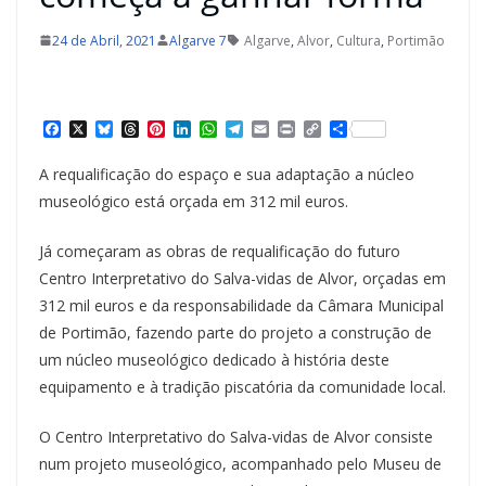
24 de Abril, 2021
Algarve 7
Algarve
,
Alvor
,
Cultura
,
Portimão
F
X
B
T
P
L
W
T
E
P
C
S
a
l
h
i
i
h
e
m
r
o
h
c
u
r
n
n
a
l
a
i
p
a
A requalificação do espaço e sua adaptação a núcleo
e
e
e
t
k
t
e
i
n
y
r
b
s
a
e
e
s
g
l
t
L
e
museológico está orçada em 312 mil euros.
o
k
d
r
d
A
r
i
o
y
s
e
I
p
a
n
k
s
n
p
m
k
Já começaram as obras de requalificação do futuro
t
Centro Interpretativo do Salva-vidas de Alvor, orçadas em
312 mil euros e da responsabilidade da Câmara Municipal
de Portimão, fazendo parte do projeto a construção de
um núcleo museológico dedicado à história deste
equipamento e à tradição piscatória da comunidade local.
O Centro Interpretativo do Salva-vidas de Alvor consiste
num projeto museológico, acompanhado pelo Museu de