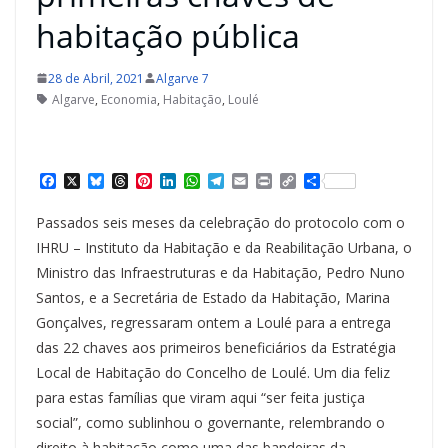
habitação pública
28 de Abril, 2021
Algarve 7
Algarve
,
Economia
,
Habitação
,
Loulé
F
X
B
T
P
L
W
T
E
P
C
S
a
l
h
i
i
h
e
m
r
o
h
c
u
r
n
n
a
l
a
i
p
a
Passados seis meses da celebração do protocolo com o
e
e
e
t
k
t
e
i
n
y
r
b
s
a
e
e
s
g
l
t
L
e
IHRU – Instituto da Habitação e da Reabilitação Urbana, o
o
k
d
r
d
A
r
i
Ministro das Infraestruturas e da Habitação, Pedro Nuno
o
y
s
e
I
p
a
n
k
s
n
p
m
k
Santos, e a Secretária de Estado da Habitação, Marina
t
Gonçalves, regressaram ontem a Loulé para a entrega
das 22 chaves aos primeiros beneficiários da Estratégia
Local de Habitação do Concelho de Loulé. Um dia feliz
para estas famílias que viram aqui “ser feita justiça
social”, como sublinhou o governante, relembrando o
direito à habitação como uma das bandeiras da