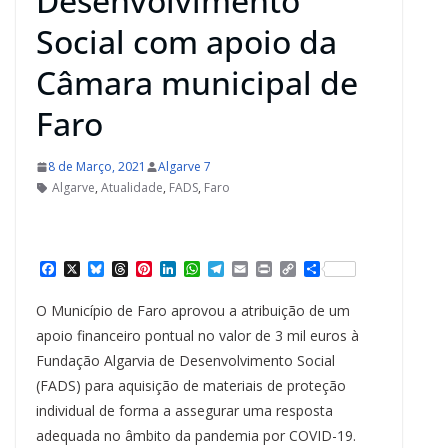
Desenvolvimento
Social com apoio da
Câmara municipal de
Faro
8 de Março, 2021
Algarve 7
Algarve
,
Atualidade
,
FADS
,
Faro
F
X
B
T
P
L
W
T
E
P
C
S
a
l
h
i
i
h
e
m
r
o
h
c
u
r
n
n
a
l
a
i
p
a
O Município de Faro aprovou a atribuição de um
e
e
e
t
k
t
e
i
n
y
r
b
s
a
e
e
s
g
l
t
L
e
apoio financeiro pontual no valor de 3 mil euros à
o
k
d
r
d
A
r
i
Fundação Algarvia de Desenvolvimento Social
o
y
s
e
I
p
a
n
k
s
n
p
m
k
(FADS) para aquisição de materiais de proteção
t
individual de forma a assegurar uma resposta
adequada no âmbito da pandemia por COVID-19.