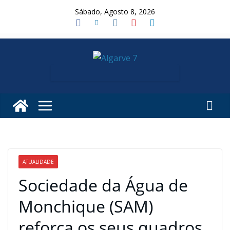
Skip
Sábado, Agosto 8, 2026
to
content
ATUALIDADE
Sociedade da Água de
Monchique (SAM)
reforça os seus quadros