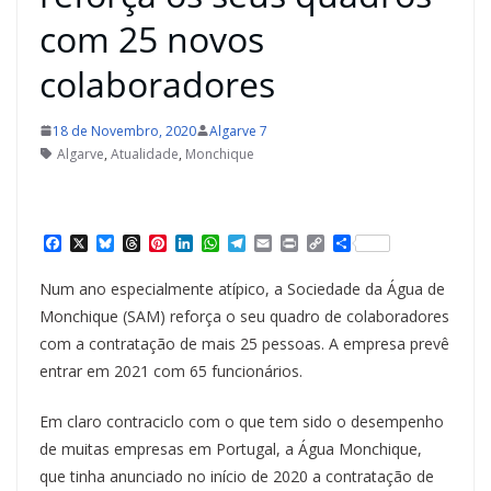
com 25 novos
colaboradores
18 de Novembro, 2020
Algarve 7
Algarve
,
Atualidade
,
Monchique
F
X
B
T
P
L
W
T
E
P
C
S
a
l
h
i
i
h
e
m
r
o
h
c
u
r
n
n
a
l
a
i
p
a
Num ano especialmente atípico, a Sociedade da Água de
e
e
e
t
k
t
e
i
n
y
r
b
s
a
e
e
s
g
l
t
L
e
Monchique (SAM) reforça o seu quadro de colaboradores
o
k
d
r
d
A
r
i
com a contratação de mais 25 pessoas. A empresa prevê
o
y
s
e
I
p
a
n
k
s
n
p
m
k
entrar em 2021 com 65 funcionários.
t
Em claro contraciclo com o que tem sido o desempenho
de muitas empresas em Portugal, a Água Monchique,
que tinha anunciado no início de 2020 a contratação de