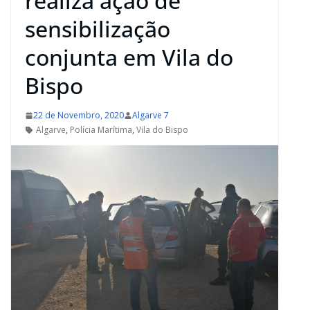
realiza ação de
sensibilização
conjunta em Vila do
Bispo
22 de Novembro, 2020
Algarve 7
Algarve
,
Polícia Marítima
,
Vila do Bispo