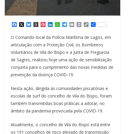
F
X
B
T
P
L
W
T
E
P
C
S
a
l
h
i
i
h
e
m
r
o
h
c
u
r
n
n
a
l
a
i
p
a
O Comando-local da Polícia Marítima de Lagos, em
e
e
e
t
k
t
e
i
n
y
r
b
s
a
e
e
s
g
l
t
L
e
articulação com a Proteção Civil, os Bombeiros
o
k
d
r
d
A
r
i
Voluntários de Vila do Bispo e a Junta de Freguesia
o
y
s
e
I
p
a
n
k
s
n
p
m
k
de Sagres, realizou hoje uma ação de sensibilização
t
conjunta para o cumprimento das novas medidas de
prevenção da doença COVID-19.
Nesta ação, dirigida às comunidades piscatórias e
escolas de surf do concelho de Vila do Bispo, foram
também transmitidas boas práticas a adotar, no
âmbito da pandemia provocada pela COVID-19.
Atualmente, o concelho de Vila do Bispo está entre
os 191 concelhos de risco elevado de transmissão