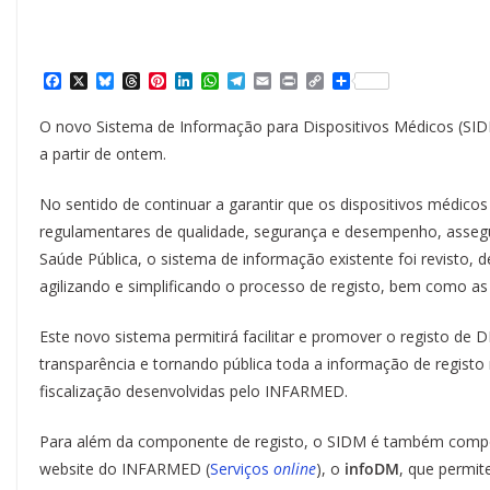
F
X
B
T
P
L
W
T
E
P
C
S
a
l
h
i
i
h
e
m
r
o
h
c
u
r
n
n
a
l
a
i
p
a
O novo Sistema de Informação para Dispositivos Médicos (SID
e
e
e
t
k
t
e
i
n
y
r
b
s
a
e
e
s
g
l
t
L
e
a partir de ontem.
o
k
d
r
d
A
r
i
o
y
s
e
I
p
a
n
k
s
n
p
m
k
No sentido de continuar a garantir que os dispositivos médico
t
regulamentares de qualidade, segurança e desempenho, assegu
Saúde Pública, o sistema de informação existente foi revisto,
agilizando e simplificando o processo de registo, bem como as
Este novo sistema permitirá facilitar e promover o registo d
transparência e tornando pública toda a informação de registo
fiscalização desenvolvidas pelo INFARMED.
Para além da componente de registo, o SIDM é também compost
website do INFARMED (
Serviços
online
), o
infoDM
, que permit