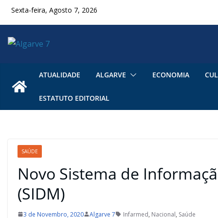
Skip
Sexta-feira, Agosto 7, 2026
to
content
ATUALIDADE
ALGARVE
ECONOMIA
CUL
ESTATUTO EDITORIAL
SAÚDE
Novo Sistema de Informação
(SIDM)
3 de Novembro, 2020
Algarve 7
Infarmed
,
Nacional
,
Saúde