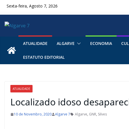
Skip
Sexta-feira, Agosto 7, 2026
to
content
ATUALIDADE
ALGARVE
ECONOMIA
CUL
ESTATUTO EDITORIAL
ATUALIDADE
Localizado idoso desapareci
10 de Novembro, 2020
Algarve 7
Algarve
,
GNR
,
Silves