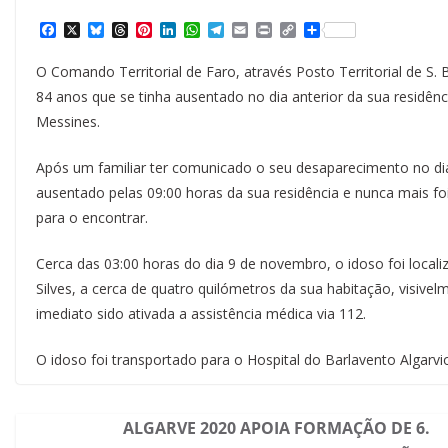
F
X
B
T
P
L
W
T
E
P
C
S
a
l
h
i
i
h
e
m
r
o
h
c
u
r
n
n
a
l
a
i
p
a
O Comando Territorial de Faro, através Posto Territorial de S.
e
e
e
t
k
t
e
i
n
y
r
b
s
a
e
e
s
g
l
t
L
e
84 anos que se tinha ausentado no dia anterior da sua residênc
o
k
d
r
d
A
r
i
Messines.
o
y
s
e
I
p
a
n
k
s
n
p
m
k
t
Após um familiar ter comunicado o seu desaparecimento no dia
ausentado pelas 09:00 horas da sua residência e nunca mais foi 
para o encontrar.
Cerca das 03:00 horas do dia 9 de novembro, o idoso foi localiz
Silves, a cerca de quatro quilómetros da sua habitação, visive
imediato sido ativada a assistência médica via 112.
O idoso foi transportado para o Hospital do Barlavento Algarvi
ALGARVE 2020 APOIA FORMAÇÃO DE 6.