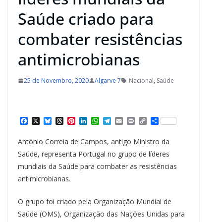
Saúde criado para
combater resistências
antimicrobianas
25 de Novembro, 2020
Algarve 7
Nacional
,
Saúde
F
X
B
T
P
L
W
T
E
P
C
S
a
l
h
i
i
h
e
m
r
o
h
c
u
r
n
n
a
l
a
i
p
a
António Correia de Campos, antigo Ministro da
e
e
e
t
k
t
e
i
n
y
r
b
s
a
e
e
s
g
l
t
L
e
Saúde, representa Portugal no grupo de líderes
o
k
d
r
d
A
r
i
mundiais da Saúde para combater as resistências
o
y
s
e
I
p
a
n
k
s
n
p
m
k
antimicrobianas.
t
O grupo foi criado pela Organização Mundial de
Saúde (OMS), Organização das Nações Unidas para