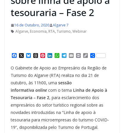
sobre linha de apoio à
tesouraria – Fase 2
16 de Outubro, 2020
Algarve 7
Algarve
,
Economia
,
RTA
,
Turismo
,
Webinar
F
X
B
T
P
L
W
T
E
P
C
S
a
l
h
i
i
h
e
m
r
o
h
c
u
r
n
n
a
l
a
i
p
a
O Gabinete de Apoio ao Empresário da Região de
e
e
e
t
k
t
e
i
n
y
r
b
s
a
e
e
s
g
l
t
L
e
Turismo do Algarve (RTA) realiza no dia 21 de
o
k
d
r
d
A
r
i
outubro, às 11h00, uma
sessão
o
y
s
e
I
p
a
n
k
s
n
p
m
k
informativa
online
com o tema
Linha de Apoio à
t
Tesouraria – Fase 2
, para esclarecimento dos
empresários do setor turístico regional sobre as
novidades introduzidas na “Linha de apoio à
tesouraria para microempresas do turismo COVID-
19”, disponibilizada pelo Turismo de Portugal.