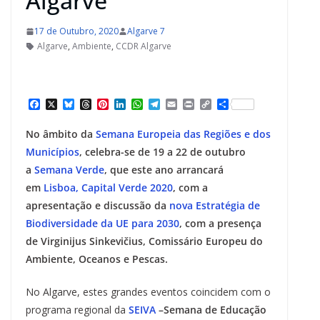
Algarve
17 de Outubro, 2020
Algarve 7
Algarve
,
Ambiente
,
CCDR Algarve
F
X
B
T
P
L
W
T
E
P
C
S
a
l
h
i
i
h
e
m
r
o
h
c
u
r
n
n
a
l
a
i
p
a
No âmbito da
Semana Europeia das Regiões e dos
e
e
e
t
k
t
e
i
n
y
r
b
s
a
e
e
s
g
l
t
L
e
Municípios
, celebra-se de 19 a 22 de outubro
o
k
d
r
d
A
r
i
a
Semana Verde
, que este ano arrancará
o
y
s
e
I
p
a
n
k
s
n
p
m
k
em
Lisboa, Capital Verde 2020
, com a
t
apresentação e discussão da
nova Estratégia de
Biodiversidade da UE para 2030
, com a presença
de Virginijus Sinkevičius, Comissário Europeu do
Ambiente, Oceanos e Pescas.
No Algarve, estes grandes eventos coincidem com o
programa regional da
SEIVA
–Semana de Educação