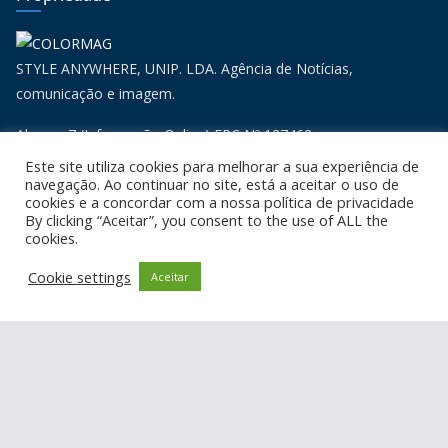
STYLE ANYWHERE, UNIP. LDA. Agência de Notícias,
comunicação e imagem.
Algarve 7 (Informação Online) ERC Nº 127462
Algarve 7 (Informação Online) INPI Nº 674559
Este site utiliza cookies para melhorar a sua experiência de
navegação. Ao continuar no site, está a aceitar o uso de
Informações
cookies e a concordar com a nossa política de privacidade
By clicking “Aceitar”, you consent to the use of ALL the
cookies.
Estatuto Editorial
Cookie settings
Aceitar
Ficha Técnica
Política de Privacidade