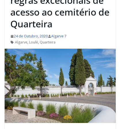
regras excecionais de
acesso ao cemitério de
Quarteira
24 de Outubro, 2020
Algarve 7
Algarve
,
Loulé
,
Quarteira