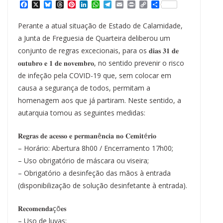
F
X
B
T
P
L
W
T
E
P
C
S
a
l
h
i
i
h
e
m
r
o
h
c
u
r
n
n
a
l
a
i
p
a
Perante a atual situação de Estado de Calamidade,
e
e
e
t
k
t
e
i
n
y
r
b
s
a
e
e
s
g
l
t
L
e
a Junta de Freguesia de Quarteira deliberou um
o
k
d
r
d
A
r
i
conjunto de regras excecionais, para os 𝐝𝐢𝐚𝐬 𝟑𝟏 𝐝𝐞
o
y
s
e
I
p
a
n
k
s
n
p
m
k
𝐨𝐮𝐭𝐮𝐛𝐫𝐨 𝐞 𝟏 𝐝𝐞 𝐧𝐨𝐯𝐞𝐦𝐛𝐫𝐨, no sentido prevenir o risco
t
de infeção pela COVID-19 que, sem colocar em
causa a segurança de todos, permitam a
homenagem aos que já partiram. Neste sentido, a
autarquia tomou as seguintes medidas:
𝐑𝐞𝐠𝐫𝐚𝐬 𝐝𝐞 𝐚𝐜𝐞𝐬𝐬𝐨 𝐞 𝐩𝐞𝐫𝐦𝐚𝐧ê𝐧𝐜𝐢𝐚 𝐧𝐨 𝐂𝐞𝐦𝐢𝐭é𝐫𝐢𝐨
– Horário: Abertura 8h00 / Encerramento 17h00;
– Uso obrigatório de máscara ou viseira;
– Obrigatório a desinfeção das mãos à entrada
(disponibilização de solução desinfetante à entrada).
𝐑𝐞𝐜𝐨𝐦𝐞𝐧𝐝𝐚çõ𝐞𝐬
– Uso de luvas;