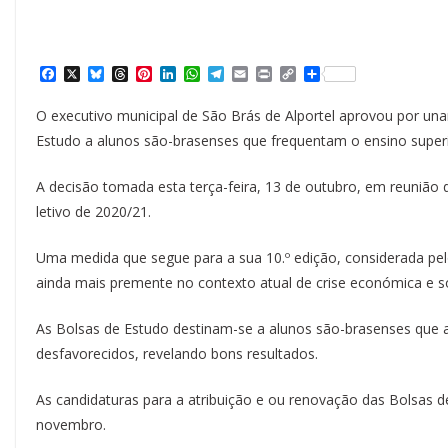
F
X
B
T
P
L
W
T
E
P
C
S
a
l
h
i
i
h
e
m
r
o
h
c
u
r
n
n
a
l
a
i
p
a
O executivo municipal de São Brás de Alportel aprovou por una
e
e
e
t
k
t
e
i
n
y
r
b
s
a
e
e
s
g
l
t
L
e
Estudo a alunos são-brasenses que frequentam o ensino superi
o
k
d
r
d
A
r
i
o
y
s
e
I
p
a
n
k
s
n
p
m
k
A decisão tomada esta terça-feira, 13 de outubro, em reunião 
t
letivo de 2020/21.
Uma medida que segue para a sua 10.º edição, considerada pelo
ainda mais premente no contexto atual de crise económica e 
As Bolsas de Estudo destinam-se a alunos são-brasenses que 
desfavorecidos, revelando bons resultados.
As candidaturas para a atribuição e ou renovação das Bolsas 
novembro.