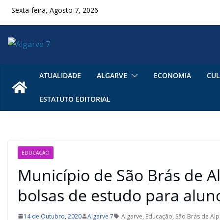
Skip
Sexta-feira, Agosto 7, 2026
to
content
ATUALIDADE
ALGARVE
ECONOMIA
CUL
ESTATUTO EDITORIAL
EDUCAÇÃO
Município de São Brás de A
bolsas de estudo para alun
14 de Outubro, 2020
Algarve 7
Algarve
,
Educação
,
São Brás de Alp