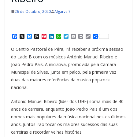
26 de Outubro, 2020
Algarve 7
F
X
B
T
P
L
W
T
E
P
C
S
a
l
h
i
i
h
e
m
r
o
h
c
u
r
n
n
a
l
a
i
p
a
O Centro Pastoral de Pêra, irá receber a próxima sessão
e
e
e
t
k
t
e
i
n
y
r
b
s
a
e
e
s
g
l
t
L
e
do Lado B com os músicos António Manuel Ribeiro e
o
k
d
r
d
A
r
i
João Pedro Pais. A iniciativa, promovida pela Câmara
o
y
s
e
I
p
a
n
k
s
n
p
m
k
Municipal de Silves, junta em palco, pela primeira vez
t
duas das maiores referências da música pop-rock
nacional.
António Manuel Ribeiro (líder dos UHF) soma mais de 40
anos de carreira, enquanto João Pedro Pais é um dos
nomes mais populares da música nacional nestes últimos
anos. Juntos irão tocar os maiores sucessos das suas
carreiras e recordar velhas histórias.