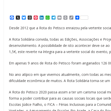
F
X
B
T
P
L
W
T
E
P
C
S
a
l
h
i
i
h
e
m
r
o
h
c
u
r
n
n
a
l
a
i
p
a
Desde 2012 que a Rota do Petisco enraizou pela vertente social
e
e
e
t
k
t
e
i
n
y
r
b
s
a
e
e
s
g
l
t
L
e
o
k
d
r
d
A
r
i
A Rota Solidária convida, todas as Edições, Associações e Pro
o
y
s
e
I
p
a
n
k
s
n
p
m
k
desenvolvimento. A possibilidade de isto acontecer deve-se ao
t
1,5€, este reverte na íntegra para a vertente social do evento,
Em apenas 9 anos de Rota do Petisco foram angariados 126 000
No ano atípico em que vivemos atualmente, com todas as med
dificuldade econômica de muitos. A Rota Solidária torna-se u
A Rota do Petisco 2020 passa assim a ter um carisma social mu
forma a poder contribuir para as causas sociais locais que 
Escolas Júdice Fialho, o FICA – Férias Inclusivas para a Comunid
Vontades, o Agrupamento de Escolas Rio Arade, a Casa do Pov