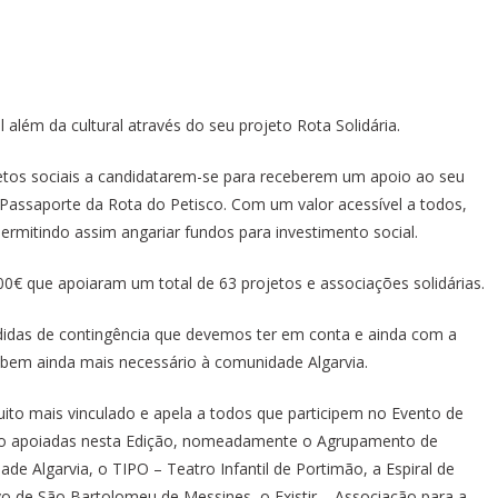
 além da cultural através do seu projeto Rota Solidária.
jetos sociais a candidatarem-se para receberem um apoio ao seu
 Passaporte da Rota do Petisco. Com um valor acessível a todos,
 permitindo assim angariar fundos para investimento social.
€ que apoiaram um total de 63 projetos e associações solidárias.
idas de contingência que devemos ter em conta e ainda com a
m bem ainda mais necessário à comunidade Algarvia.
ito mais vinculado e apela a todos que participem no Evento de
serão apoiadas nesta Edição, nomeadamente o Agrupamento de
ade Algarvia, o TIPO – Teatro Infantil de Portimão, a Espiral de
o de São Bartolomeu de Messines, o Existir – Associação para a