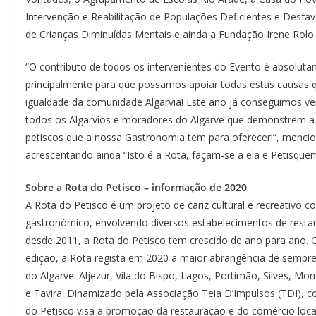
Intervenção e Reabilitação de Populações Deficientes e Desfavo
de Crianças Diminuídas Mentais e ainda a Fundação Irene Rolo.
“O contributo de todos os intervenientes do Evento é absolu
principalmente para que possamos apoiar todas estas causas 
igualdade da comunidade Algarvia! Este ano já conseguimos ven
todos os Algarvios e moradores do Algarve que demonstrem a s
petiscos que a nossa Gastronomia tem para oferecer!”, menci
acrescentando ainda “Isto é a Rota, façam-se a ela e Petisqu
Sobre a Rota do Petisco –
informação de 2020
A Rota do Petisco é um projeto de cariz cultural e recreativo
gastronómico, envolvendo diversos estabelecimentos de restau
desde 2011, a Rota do Petisco tem crescido de ano para ano.
edição, a Rota regista em 2020 a maior abrangência de sempre
do Algarve: Aljezur, Vila do Bispo, Lagos, Portimão, Silves, Mo
e Tavira. Dinamizado pela Associação Teia D’Impulsos (TDI), co
do Petisco visa a promoção da restauração e do comércio loca