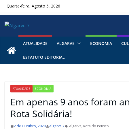
Skip
Quarta-feira, Agosto 5, 2026
to
content
ATUALIDADE
ALGARVE
ECONOMIA
CUL
ESTATUTO EDITORIAL
ATUALIDADE
ECONOMIA
Em apenas 9 anos foram an
Rota Solidária!
2 de Outubro, 2020
Algarve 7
Algarve
,
Rota do Petisco