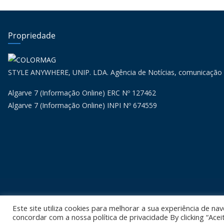
Propriedade
STYLE ANYWHERE, UNIP. LDA. Agência de Notícias, comunicação
Algarve 7 (Informação Online) ERC Nº 127462
Algarve 7 (Informação Online) INPI Nº 674559
Copyr
Este site utiliza cookies para melhorar a sua experiência de nav
concordar com a nossa política de privacidade By clicking “Acei