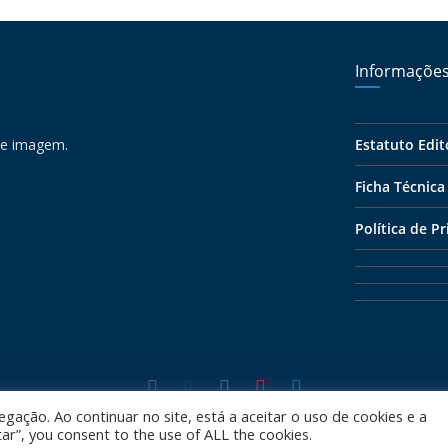
Informaçõe
 e imagem.
Estatuto Edit
Ficha Técnica
Política de P
ight © 2026
Algarve 7
. All rights reserved. Todos os direitos res
egação. Ao continuar no site, está a aceitar o uso de cookies e a
tar”, you consent to the use of ALL the cookies.