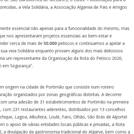
recidas, a Vela Solidária, a Associação Algarvia de Pais e Amigos
tamente essencial não apenas para a funcionalidade do mesmo, mas
que nos apresentaram projetos essenciais ao bem-estar e
der cerca de mais de ​
50.000
​petiscos e continuamos a apelar a
ua veia Solidária enquanto provam alguns dos mais deliciosos
ona um representante da Organização da Rota do Petisco 2020,
em em Segurança”.
 com origem na cidade de Portimão que consiste num roteiro
ração organizados por zonas geográficas distintas. A decorrer
 Com uma adesão de 31 estabelecimentos de Portimão na primeira
, com 231 restaurantes aderentes, distribuídos por 13 concelhos
nchique, Lagoa, Albufeira, Loulé, Faro, Olhão, São Brás de Alportel
m o apoio de várias entidades locais públicas e privadas, a Rota
l, a divulgação da gastronomia tradicional do Algarve, bem como a