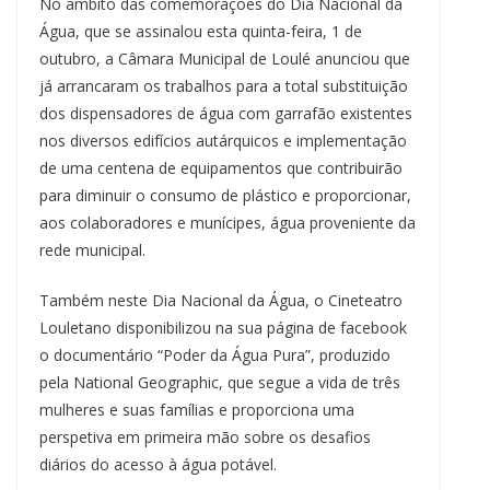
No âmbito das comemorações do Dia Nacional da
e
e
e
t
k
t
e
i
n
y
r
b
s
a
e
e
s
g
l
t
L
e
Água, que se assinalou esta quinta-feira, 1 de
o
k
d
r
d
A
r
i
outubro, a Câmara Municipal de Loulé anunciou que
o
y
s
e
I
p
a
n
k
s
n
p
m
k
já arrancaram os trabalhos para a total substituição
t
dos dispensadores de água com garrafão existentes
nos diversos edifícios autárquicos e implementação
de uma centena de equipamentos que contribuirão
para diminuir o consumo de plástico e proporcionar,
aos colaboradores e munícipes, água proveniente da
rede municipal.
Também neste Dia Nacional da Água, o Cineteatro
Louletano disponibilizou na sua página de facebook
o documentário “Poder da Água Pura”, produzido
pela National Geographic, que segue a vida de três
mulheres e suas famílias e proporciona uma
perspetiva em primeira mão sobre os desafios
diários do acesso à água potável.