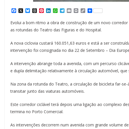
F
X
B
T
P
L
W
T
E
P
C
S
a
l
h
i
i
h
e
m
r
o
h
c
u
r
n
n
a
l
a
i
p
a
Evolui a bom ritmo a obra de construção de um novo corredor ci
e
e
e
t
k
t
e
i
n
y
r
b
s
a
e
e
s
g
l
t
L
e
as rotundas do Teatro das Figuras e do Hospital.
o
k
d
r
d
A
r
i
o
y
s
e
I
p
a
n
k
s
n
p
m
k
A nova ciclovia custará 160.051,63 euros e está a ser construíd
t
intervenção foi consignada no dia 22 de Setembro – Dia Euro
A intervenção abrange toda a avenida, com um percurso clicáv
e dupla delimitação relativamente à circulação automóvel, que
Na zona da rotunda do Teatro, a circulação de bicicleta far-se-
transitar junto das viaturas automóveis.
Este corredor ciclável terá depois uma ligação ao complexo des
termina no Porto Comercial.
As intervenções decorrem num avenida com grande volume de 