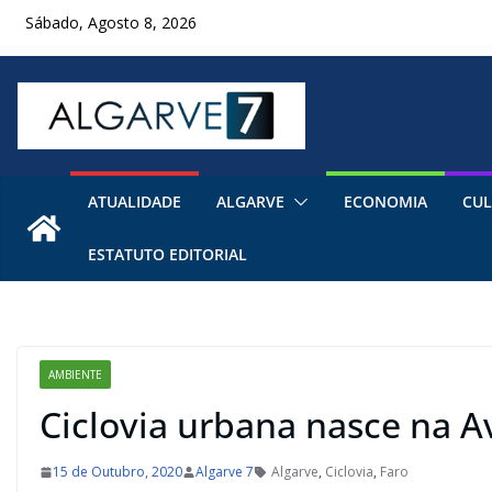
Skip
Sábado, Agosto 8, 2026
to
content
ATUALIDADE
ALGARVE
ECONOMIA
CUL
ESTATUTO EDITORIAL
AMBIENTE
Ciclovia urbana nasce na A
15 de Outubro, 2020
Algarve 7
Algarve
,
Ciclovia
,
Faro