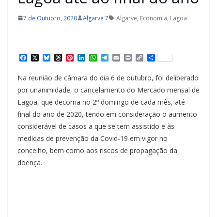
7 de Outubro, 2020
Algarve 7
Algarve
,
Economia
,
Lagoa
F
X
B
T
P
L
W
T
E
P
C
S
a
l
h
i
i
h
e
m
r
o
h
c
u
r
n
n
a
l
a
i
p
a
Na reunião de câmara do dia 6 de outubro, foi deliberado
e
e
e
t
k
t
e
i
n
y
r
b
s
a
e
e
s
g
l
t
L
e
por unanimidade, o cancelamento do Mercado mensal de
o
k
d
r
d
A
r
i
Lagoa, que decorria no 2º domingo de cada mês, até
o
y
s
e
I
p
a
n
k
s
n
p
m
k
final do ano de 2020, tendo em consideração o aumento
t
considerável de casos a que se tem assistido e às
medidas de prevenção da Covid-19 em vigor no
concelho, bem como aos riscos de propagação da
doença.