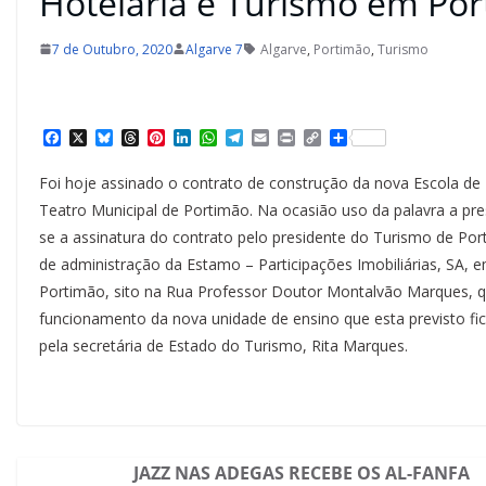
Hotelaria e Turismo em Po
7 de Outubro, 2020
Algarve 7
Algarve
,
Portimão
,
Turismo
F
X
B
T
P
L
W
T
E
P
C
S
a
l
h
i
i
h
e
m
r
o
h
c
u
r
n
n
a
l
a
i
p
a
Foi hoje assinado o contrato de construção da nova Escola d
e
e
e
t
k
t
e
i
n
y
r
b
s
a
e
e
s
g
l
t
L
e
Teatro Municipal de Portimão. Na ocasião uso da palavra a pr
o
k
d
r
d
A
r
i
se a assinatura do contrato pelo presidente do Turismo de Port
o
y
s
e
I
p
a
n
k
s
n
p
m
k
de administração da Estamo – Participações Imobiliárias, SA, e
t
Portimão, sito na Rua Professor Doutor Montalvão Marques, qu
funcionamento da nova unidade de ensino que esta previsto fic
pela secretária de Estado do Turismo, Rita Marques.
JAZZ NAS ADEGAS RECEBE OS AL-FANFA