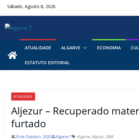
Skip
Sábado, Agosto 8, 2026
to
content
ATUALIDADE
ALGARVE
ECONOMIA
CUL
ESTATUTO EDITORIAL
ATUALIDADE
Aljezur – Recuperado materi
furtado
29 de Outubro, 2020
Algarve 7
Algarve
,
Aljezur
,
GNR