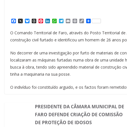
F
X
B
T
P
L
W
T
E
P
C
S
a
l
h
i
i
h
e
m
r
o
h
c
u
r
n
n
a
l
a
i
p
a
O Comando Territorial de Faro, através do Posto Territorial de 
e
e
e
t
k
t
e
i
n
y
r
b
s
a
e
e
s
g
l
t
L
e
construção civil furtado e identificou um homem de 26 anos por
o
k
d
r
d
A
r
i
o
y
s
e
I
p
a
n
k
s
n
p
m
k
No decorrer de uma investigação por furto de materiais de con
t
localizaram as máquinas furtadas numa obra de uma unidade 
busca à obra, tendo sido apreendido material de construção civi
tinha a maquinaria na sua posse.
O indivíduo foi constituído arguido, e os factos foram remetidos
PRESIDENTE DA CÂMARA MUNICIPAL DE
FARO DEFENDE CRIAÇÃO DE COMISSÃO
DE PROTEÇÃO DE IDOSOS