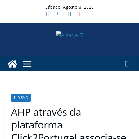
Skip
Sábado, Agosto 8, 2026
to
content
TURISMO
AHP através da
plataforma
Click2Portugal associa-se