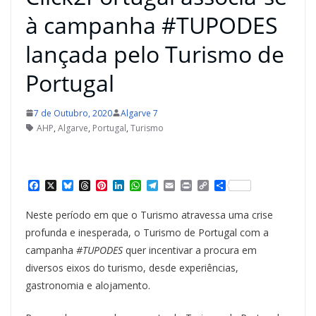
à campanha #TUPODES
lançada pelo Turismo de
Portugal
7 de Outubro, 2020
Algarve 7
AHP
,
Algarve
,
Portugal
,
Turismo
F
X
B
T
P
L
W
T
E
P
C
S
a
l
h
i
i
h
e
m
r
o
h
c
u
r
n
n
a
l
a
i
p
a
Neste período em que o Turismo atravessa uma crise
e
e
e
t
k
t
e
i
n
y
r
b
s
a
e
e
s
g
l
t
L
e
profunda e inesperada, o Turismo de Portugal com a
o
k
d
r
d
A
r
i
campanha
#TUPODES
quer incentivar a procura em
o
y
s
e
I
p
a
n
k
s
n
p
m
k
diversos eixos do turismo, desde experiências,
t
gastronomia e alojamento.